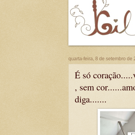
quarta-feira, 8 de setembro de
É só coração.....
, sem cor......
diga.......