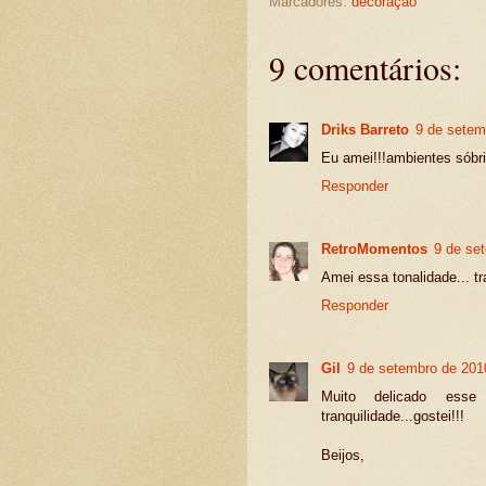
Marcadores:
decoração
9 comentários:
Driks Barreto
9 de setem
Eu amei!!!ambientes sóbri
Responder
RetroMomentos
9 de se
Amei essa tonalidade... t
Responder
Gil
9 de setembro de 201
Muito delicado ess
tranquilidade...gostei!!!
Beijos,