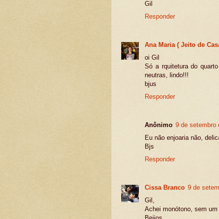
Gil
Responder
Ana Maria ( Jeito de Cas
oi Gil
Só a rquitetura do quar
neutras, lindo!!!
bjus
Responder
Anônimo
9 de setembro 
Eu não enjoaria não, deli
Bjs
Responder
Cissa Branco
9 de setem
Gil,
Achei monótono, sem um f
Beijos