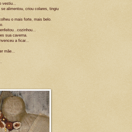
 vestiu...
e alimentou, criou colares, tingiu
.
colheu o mais forte, mais belo.
o.
nfeitou...cozinhou...
res sua caverna.
venceu a ficar...
er mãe...
.