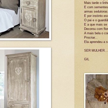
Mais tarde o linho
E com sementes s
armas sedutoras
E por instinto es
O pai e o guardiã
E a que mais se e
Decorou com flo
A mais bela o con
Procriar...
Ela aprendeu a s
SER MULHER....
GIL