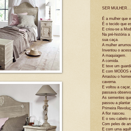
SER MULHER....
É a mulher que e
É o tecido que e
E criou-se a Mo
Na pré-história 
sua caça.
A mulher arrumou
Inventou o acess
A maquiagem.
A comida.
E teve um guard
E com MODOS e M
Arrastou o homem
caverna.
E voltou a caçar
passava observou
As sementes que
passou a plantar 
Primeira Revoluçã
A flor nasceu.
E o seu cabelo en
Com peles de ani
E com uma agulh