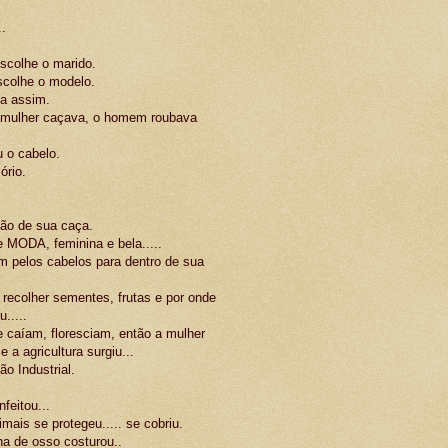
.
scolhe o marido.
scolhe o modelo.
da assim.
a mulher caçava, o homem roubava
 o cabelo.
ório.
ião de sua caça.
ODA, feminina e bela.....
 pelos cabelos para dentro de sua
, recolher sementes, frutas e por onde
.....
 caíam, floresciam, então a mulher
e a agricultura surgiu...
o Industrial.
feitou...
mais se protegeu..... se cobriu.
a de osso costurou..